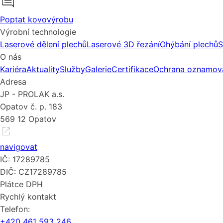
Poptat kovovýrobu
Výrobní technologie
Laserové dělení plechů
Laserové 3D řezání
Ohýbání plechů
S
O nás
Kariéra
Aktuality
Služby
Galerie
Certifikace
Ochrana oznamova
Adresa
JP - PROLAK a.s.
Opatov č. p. 183
569 12 Opatov
navigovat
IČ: 17289785
DIČ: CZ17289785
Plátce DPH
Rychlý kontakt
Telefon:
+420 461 593 246