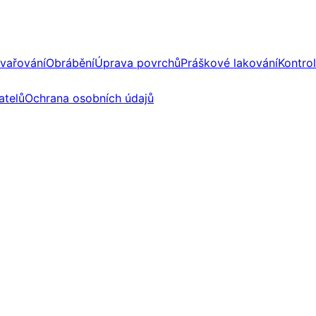
vařování
Obrábění
Úprava povrchů
Práškové lakování
Kontrol
telů
Ochrana osobních údajů